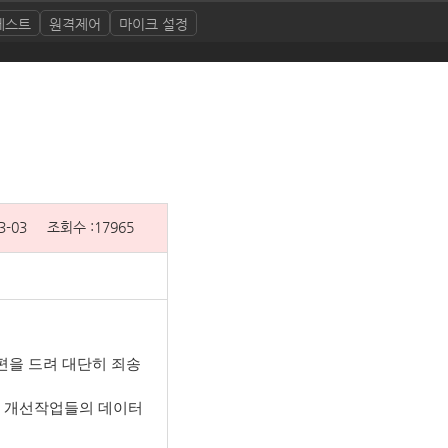
테스트
원격제어
마이크 설정
3-03
조회수 :
17965
불편을 드려 대단히 죄송
램 개선작업들의 데이터