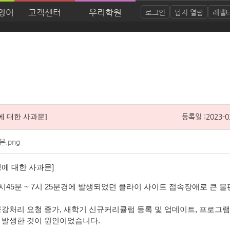
이영어
고객센터
우리학원
로그인
답지 열람
레벨
등록일 :
2023-0
에 대한 사과문]
.png
에 대한 사과문]
4시45분 ~ 7시 25분경에 발생되었던 클라이 사이트 접속장애로 큰 
공강처리 요청 증가, 새학기 신규커리큘럼 등록 및 업데이트, 프로그
 발생한 것이 원인이었습니다.